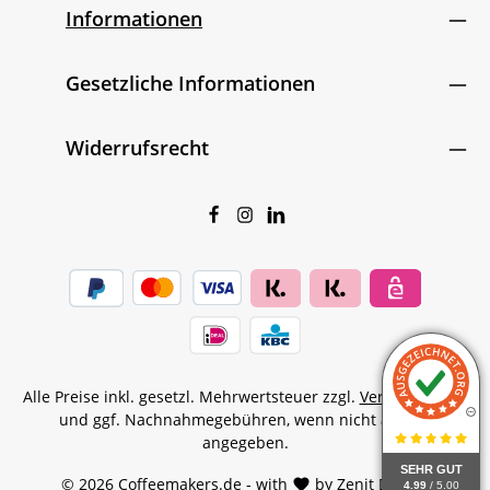
Informationen
Gesetzliche Informationen
Widerrufsrecht
Alle Preise inkl. gesetzl. Mehrwertsteuer zzgl.
Versandkosten
und ggf. Nachnahmegebühren, wenn nicht anders
angegeben.
SEHR GUT
© 2026 Coffeemakers.de - with
by
Zenit Design
4.99
/ 5.00