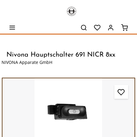
alt springen
Waren
Nivona Hauptschalter 691 NICR 8xx
NIVONA Apparate GmbH
Bildergalerie überspringen