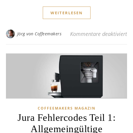
WEITERLESEN
fü
Kommentare deaktiviert
Jörg von Coffeemakers
COFFEEMAKERS MAGAZIN
Jura Fehlercodes Teil 1:
Allgemeingültige