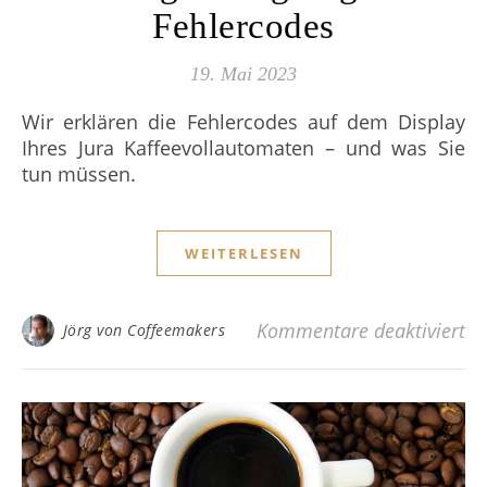
Fehlercodes
19. Mai 2023
Wir erklären die Fehlercodes auf dem Display
Ihres Jura Kaffeevollautomaten – und was Sie
tun müssen.
WEITERLESEN
fü
Kommentare deaktiviert
Jörg von Coffeemakers