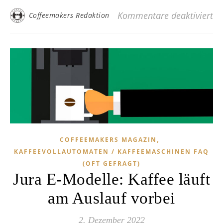
fü
Kommentare deaktiviert
Coffeemakers Redaktion
,
COFFEEMAKERS MAGAZIN
KAFFEEVOLLAUTOMATEN / KAFFEEMASCHINEN FAQ
(OFT GEFRAGT)
Jura E-Modelle: Kaffee läuft
am Auslauf vorbei
2. Dezember 2022