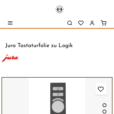
alt springen
Waren
Jura Tastaturfolie zu Logik
Bildergalerie überspringen