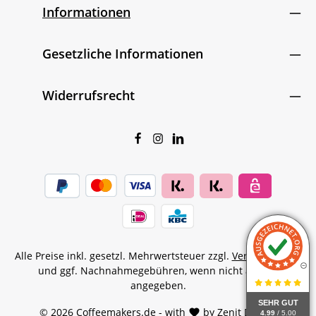
Informationen
Gesetzliche Informationen
Widerrufsrecht
Alle Preise inkl. gesetzl. Mehrwertsteuer zzgl.
Versandkosten
und ggf. Nachnahmegebühren, wenn nicht anders
angegeben.
SEHR GUT
© 2026 Coffeemakers.de - with
by
Zenit Design
4.99
/ 5.00