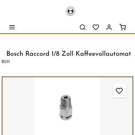
alt springen
Waren
Bosch Raccord 1/8 Zoll Kaffeevollautomat
BSH
Bildergalerie überspringen