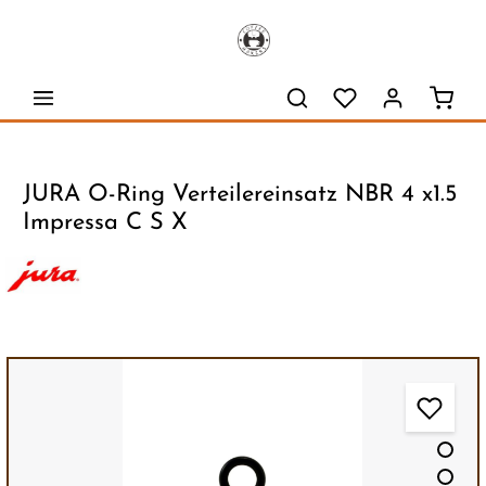
alt springen
Waren
JURA O-Ring Verteilereinsatz NBR 4 x1.5
Impressa C S X
Bildergalerie überspringen