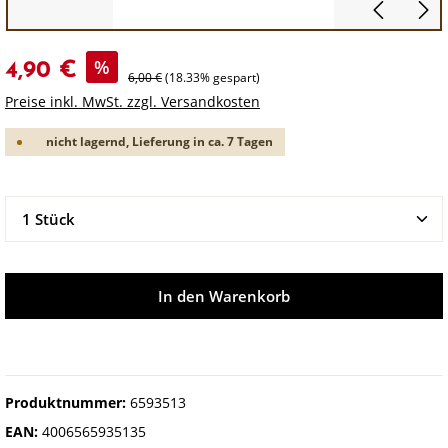
%
4,90 €
6,00 €
(18.33% gespart)
Preise inkl. MwSt. zzgl. Versandkosten
nicht lagernd, Lieferung in ca. 7 Tagen
Produkt Anzahl: Gib den gewünschten Wert ein oder 
In den Warenkorb
Produktnummer:
6593513
EAN:
4006565935135