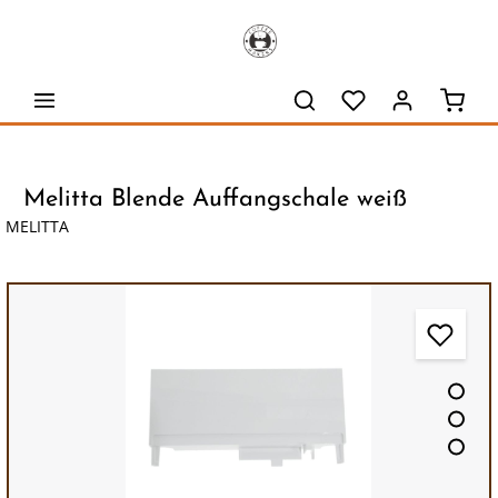
alt springen
Waren
Melitta Blende Auffangschale weiß
MELITTA
Bildergalerie überspringen