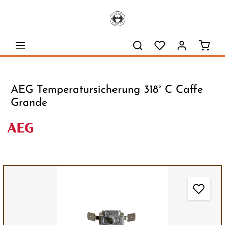
alt springen
Waren
AEG Temperatursicherung 318° C Caffe
Grande
Bildergalerie überspringen