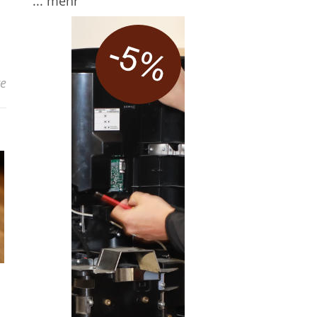
... mehr
e