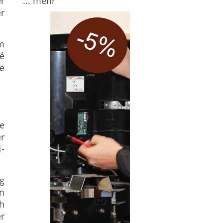
... mehr
er
er
em
é
e
ee
er
i
-
ig
en
h
r