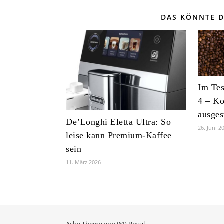
DAS KÖNNTE D
Im Te
4 – K
ausges
De’Longhi Eletta Ultra: So
26. Juni 2
leise kann Premium-Kaffee
sein
11. März 2026
Ashe Theme von
WP Royal
.