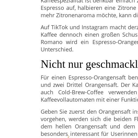
Kaffeespezialität ist denkbar einfach 
Espresso auf, halbieren eine Zitron
mehr Zitronenaroma möchte, kann die
Auf TikTok und Instagram macht derz
Kaffee dennoch einen großen Schus
Romano wird ein Espresso-Orangens
Unterschied.
Nicht nur geschmackl
Für einen Espresso-Orangensaft benö
und zwei Drittel Orangensaft. Der K
auch Cold-Brew-Coffee verwende
Kaffeevollautomaten mit einer Funkt
Geben Sie zuerst den Orangensaft in
vorgehen, werden sich die beiden Fl
dem hellen Orangensaft und dem du
besonders interessant für Userinnen
3