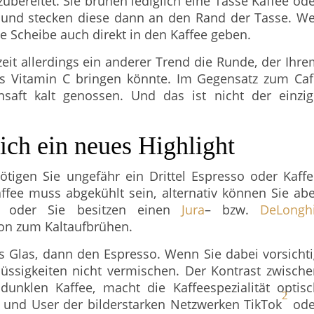
zubereitet. Sie brühen lediglich eine Tasse Kaffee od
e und stecken diese dann an den Rand der Tasse. W
 Scheibe auch direkt in den Kaffee geben.
eit allerdings ein anderer Trend die Runde, der Ihr
s Vitamin C bringen könnte. Im Gegensatz zum Caf
aft kalt genossen. Und das ist nicht der einzig
ich ein neues Highlight
tigen Sie ungefähr ein Drittel Espresso oder Kaff
affee muss abgekühlt sein, alternativ können Sie ab
n oder Sie besitzen einen
Jura
– bzw.
DeLongh
ion zum Kaltaufbrühen.
s Glas, dann den Espresso. Wenn Sie dabei vorsicht
üssigkeiten nicht vermischen. Der Kontrast zwisch
nklen Kaffee, macht die Kaffeespezialität optisc
2
 und User der bilderstarken Netzwerken TikTok
ode