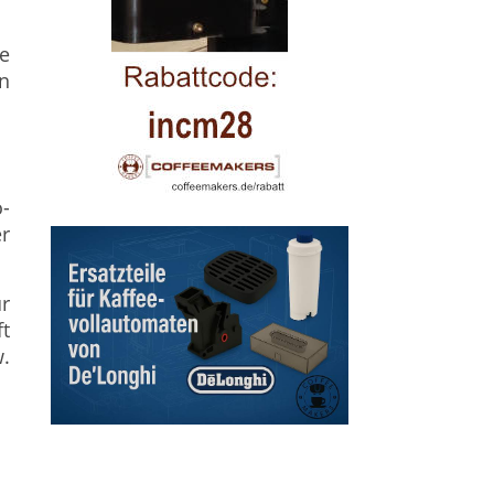
e
n
-
r
r
t
.